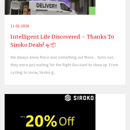
11-01-2026
Intelligent Life Discovered – Thanks To
Siroko Deals! 🛸📦
We always knew there was something out there... turns out,
they were just waiting for the Right Discount to show up. From
cycling to snow, Siroko g...