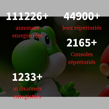
111226
+
44900
+
annonces
Jeux
répertoriés
enregistrées
2165
+
Consoles
répertoriés
1233
+
utilisateurs
enregistrés