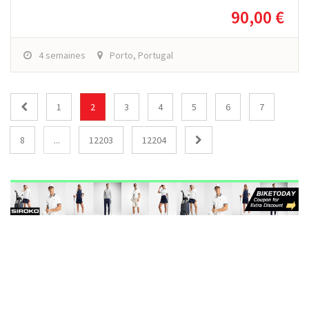
90,00 €
4 semaines
Porto, Portugal
1
2
3
4
5
6
7
8
...
12203
12204