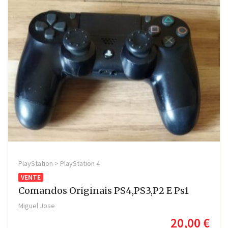
PlayStation > PlayStation 4
VENTE
Comandos Originais PS4,PS3,P2 E Ps1
Miguel Jose
20,00 €