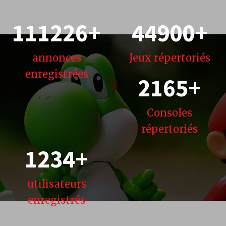
111226
+
44900
+
annonces
Jeux
répertoriés
enregistrées
2165
+
Consoles
répertoriés
1234
+
utilisateurs
enregistrés