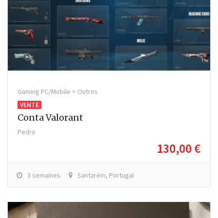
Gaming PC/Mobile > Outros
VENTE
Conta Valorant
Pedro
130,00 €
3 semaines
Santarém, Portugal