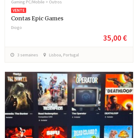
Gaming PC/Mobile > Outros
VENTE
Contas Epic Games
Diogo
35,00 €
3 semaines
Lisboa, Portugal