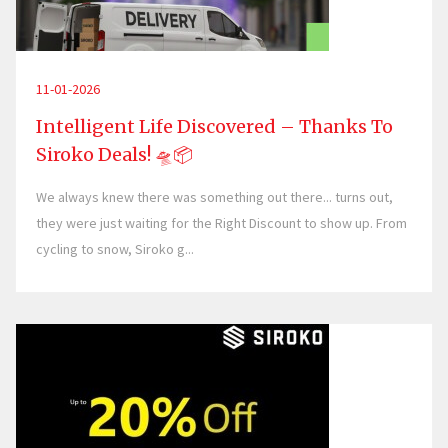
11-01-2026
Intelligent Life Discovered – Thanks To
Siroko Deals! 🛸📦
We always knew there was something out there... turns out,
they were just waiting for the Right Discount to show up. From
cycling to snow, Siroko g...