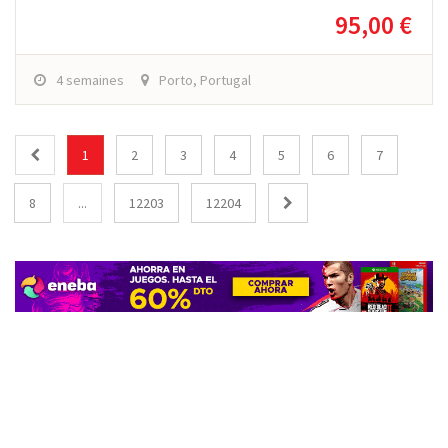
95,00 €
4 semaines
Porto, Portugal
1
2
3
4
5
6
7
8
...
12203
12204