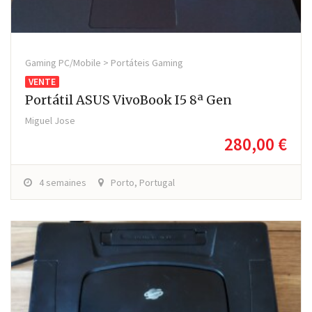
Gaming PC/Mobile > Portáteis Gaming
VENTE
Portátil ASUS VivoBook I5 8ª Gen
Miguel Jose
280,00 €
4 semaines
Porto, Portugal