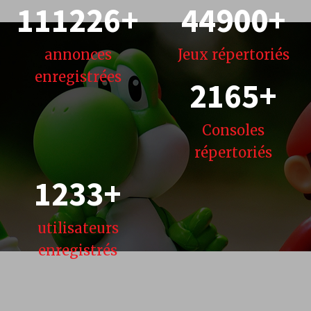
111226
+
44900
+
annonces
Jeux
répertoriés
enregistrées
2165
+
Consoles
répertoriés
1233
+
utilisateurs
enregistrés