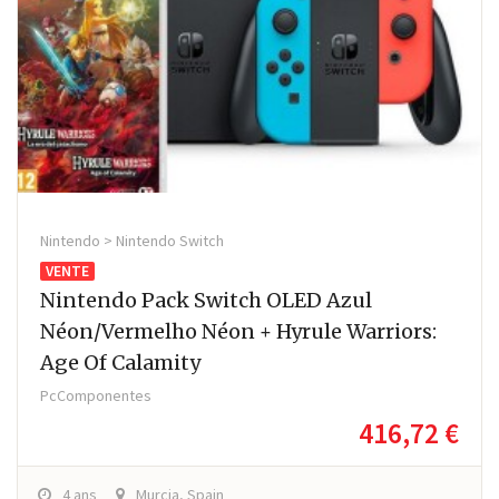
Nintendo > Nintendo Switch
VENTE
Nintendo Pack Switch OLED Azul
Néon/Vermelho Néon + Hyrule Warriors:
Age Of Calamity
PcComponentes
416,72 €
4 ans
Murcia, Spain