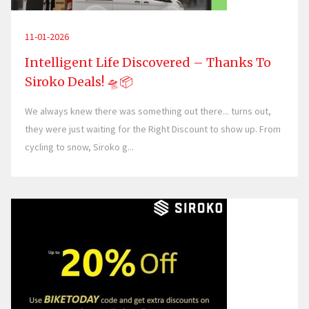
11-01-2026
Intelligent Life Discovered – Thanks To
Siroko Deals! 🛸📦
We always knew there was something out there... turns out,
they were just waiting for the Right Discount to show up. From
cycling to snow, Siroko g...