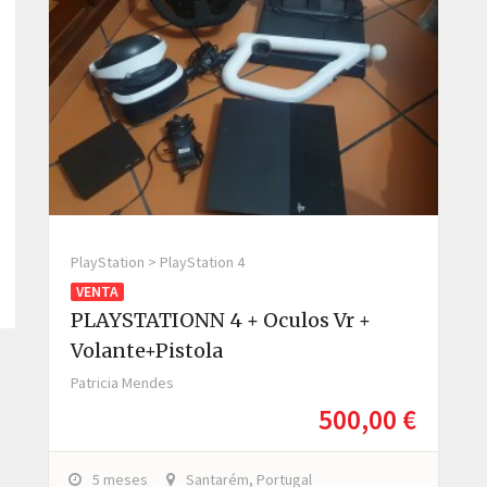
PlayStation > PlayStation 4
VENTA
PLAYSTATIONN 4 + Oculos Vr +
Volante+pistola
Patricia Mendes
500,00 €
5 meses
Santarém, Portugal