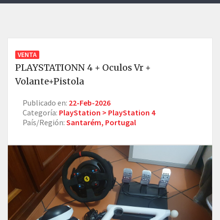
VENTA
PLAYSTATIONN 4 + Oculos Vr +
Volante+pistola
Publicado en:
22-Feb-2026
Categoría:
PlayStation > PlayStation 4
País/Región:
Santarém, Portugal