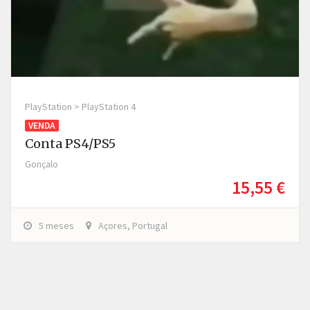
PlayStation > PlayStation 4
VENDA
Conta PS4/PS5
Gonçalo
15,55 €
5 meses
Açores, Portugal