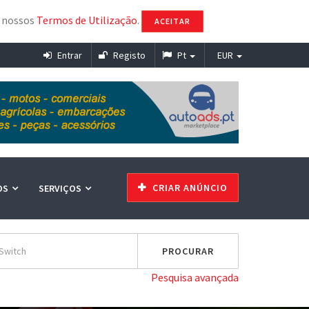
s nossos
Termos de Utilização
.
ACEITAR
Entrar
Registo
Pt
EUR
CRIAR ANÚNCIO
OS
SERVIÇOS
Pesquisa avançada