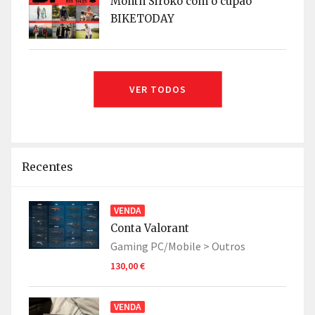
Month Siroko com o cupão
BIKETODAY
VER TODOS
Recentes
VENDA
Conta Valorant
Gaming PC/Mobile >
Outros
130,00 €
VENDA