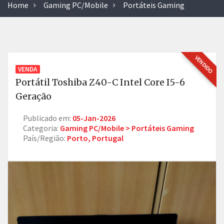
Home
Gaming PC/Mobile
Portáteis Gaming
VENDIDO
VENDA
Portátil Toshiba Z40-C Intel Core I5-6
Geração
Publicado em:
05-Jan-2026
Categoria:
Gaming PC/Mobile > Portáteis Gaming
País/Região:
Porto, Portugal