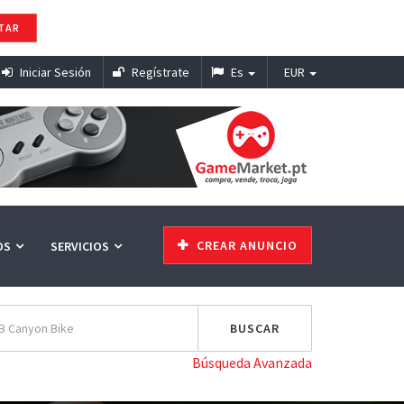
TAR
Iniciar Sesión
Regístrate
Es
EUR
CREAR ANUNCIO
OS
SERVICIOS
Búsqueda Avanzada