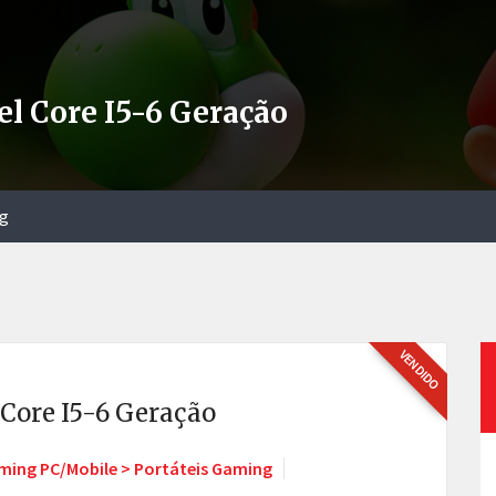
el Core I5-6 Geração
ng
VENDIDO
 Core I5-6 Geração
ming PC/Mobile > Portáteis Gaming