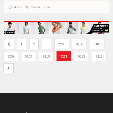
4 ans
Murcia, Spain
1
2
...
9205
9206
9207
9208
9209
9210
9211
9212
9213