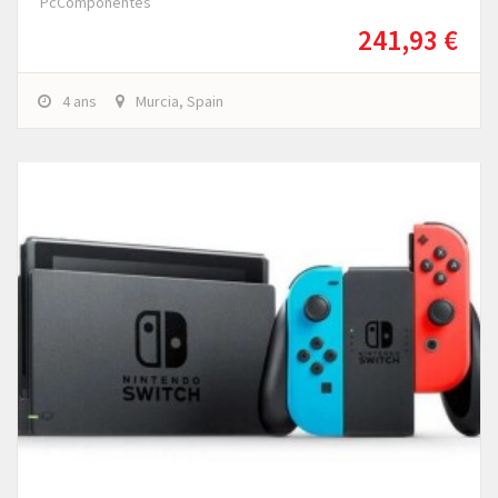
PcComponentes
241,93 €
4 ans
Murcia, Spain