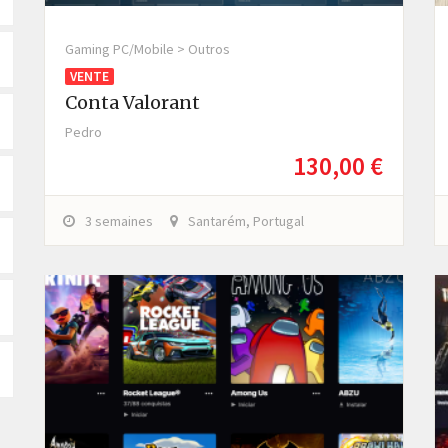
Gaming PC/Mobile > Outros
VENTE
Conta Valorant
Pedro
130,00 €
3 semaines
Santarém, Portugal