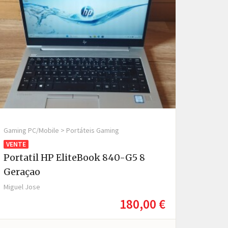
Gaming PC/Mobile > Portáteis Gaming
VENTE
Portatil HP EliteBook 840-G5 8
Geraçao
Miguel Jose
180,00 €