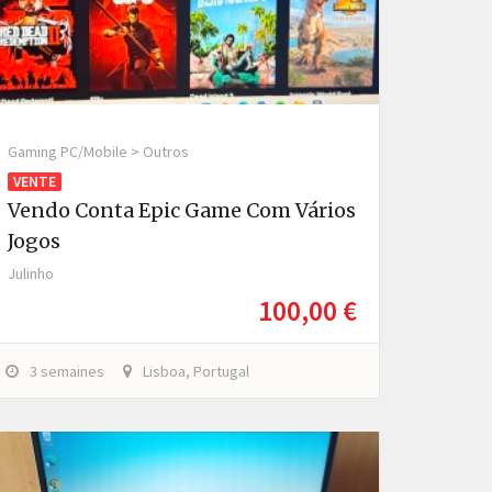
Gaming PC/Mobile > Outros
VENTE
Vendo Conta Epic Game Com Vários
Jogos
Julinho
100,00 €
3 semaines
Lisboa, Portugal