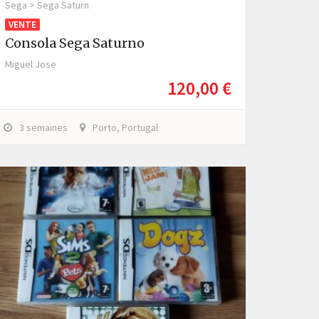
Sega > Sega Saturn
VENTE
Consola Sega Saturno
Miguel Jose
120,00 €
3 semaines
Porto, Portugal