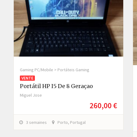
Gaming PC/Mobile > Portáteis Gaming
VENTE
Portátil HP I5 De 8 Geraçao
Miguel Jose
260,00 €
3 semaines
Porto, Portugal