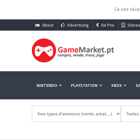
Ce site néc
About
Advertising
De Prix
Store
NINTENDO
PLAYSTATION
XBOX
G