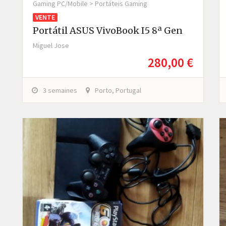
Gaming PC/Mobile > Portáteis Gaming
VENTE
Portátil ASUS VivoBook I5 8ª Gen
Miguel Jose
280,00 €
3 semaines
Porto, Portugal