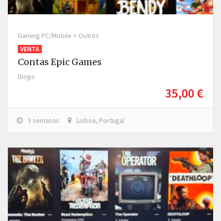
Gaming PC/Mobile > Outros
VENTA
Contas Epic Games
Diogo
35,00 €
3 semanas
Lisboa, Portugal