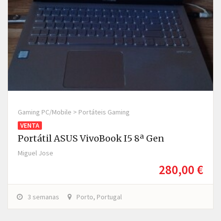
Gaming PC/Mobile > Portáteis Gaming
VENTA
Portátil ASUS VivoBook I5 8ª Gen
Miguel Jose
280,00 €
3 semanas
Porto, Portugal