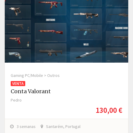
Gaming PC/Mobile > Outros
VENTA
Conta Valorant
Pedro
130,00 €
3 semanas
Santarém, Portugal