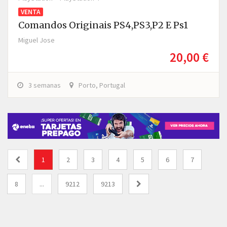
VENTA
Comandos Originais PS4,PS3,P2 E Ps1
Miguel Jose
20,00 €
3 semanas
Porto, Portugal
1
2
3
4
5
6
7
8
...
9212
9213