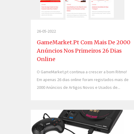
26-05-2022
GameMarket.pt Com Mais De 2000
Anúncios Nos Primeiros 26 Dias
Online
O GameMarket.pt continua a crescer a bom Ritmo!
Em apenas 26 dias online foram registados mais de
2000 Anúncios de Artigos Novos e Usados de...