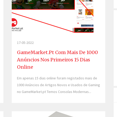
17-05-2022
GameMarket.pt Com Mais De 1000
Anúncios Nos Primeiros 15 Dias
Online
Em apenas 15 dias online foram registados mais de
1000 Anúncios de Artigos Novos e Usados de Gaming
no GameMarket.pt Temos Consolas Modernas...