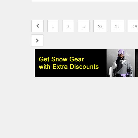
1
2
...
52
53
54