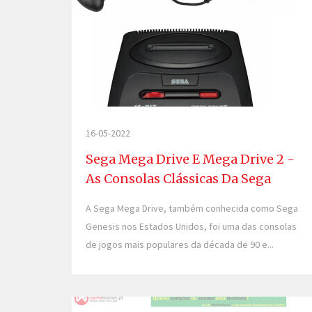
16-05-2022
Sega Mega Drive E Mega Drive 2 -
As Consolas Clássicas Da Sega
A Sega Mega Drive, também conhecida como Sega
Genesis nos Estados Unidos, foi uma das consolas
de jogos mais populares da década de 90 e...