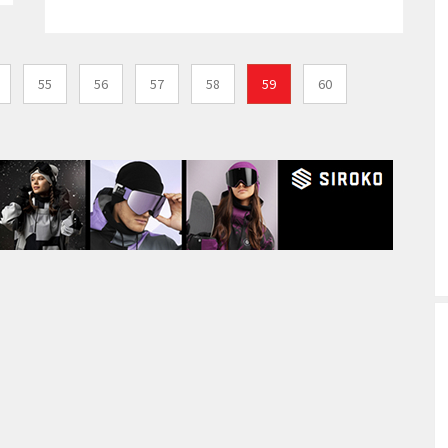
55
56
57
58
59
60