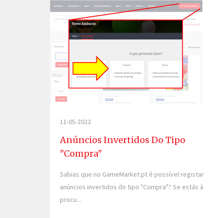
11-05-2022
Anúncios Invertidos Do Tipo
"Compra"
Sabias que no GameMarket.pt é possível registar
anúncios invertidos do tipo "Compra"? Se estás à
procu...